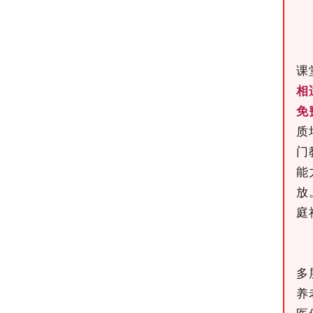
课
相
免
质
门
能
放
庭
多
养