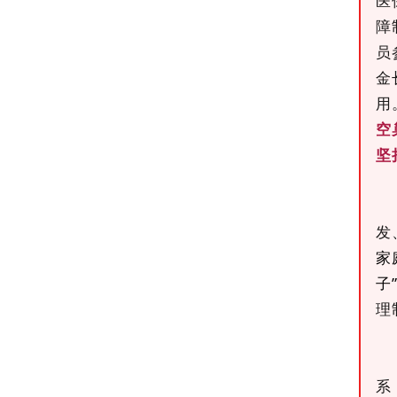
医
障
员
金
用
空
坚
发
家
子
理
系