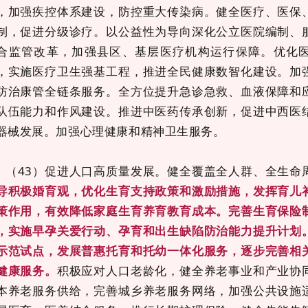
，加强疾控体系建设，防控重大传染病。健全医疗、医保
制，促进分级诊疗。以公益性为导向深化公立医院编制、
合监管改革，加强县区、基层医疗机构运行保障。优化
，实施医疗卫生强基工程，推进全民健康数智化建设。加
防治康管全链条服务。全方位提升急诊急救、血液保障和
队伍能力和作风建设。推进中医药传承创新，促进中西医
器械发展。加强心理健康和精神卫生服务。
（
43）促进人口高质量发展。健全覆盖全人群、全生命
导积极婚育观，优化生育支持政策和激励措施，发挥育儿
策作用，有效降低家庭生育养育教育成本。完善生育保险
，实施早孕关爱行动、孕育和出生缺陷防治能力提升计划
示范试点，发展普惠托育和托幼一体化服务，逐步完善相
健康服务。
积极应对人口老龄化，健全养老事业和产业协
本养老服务供给，完善城乡养老服务网络，加强公共设施