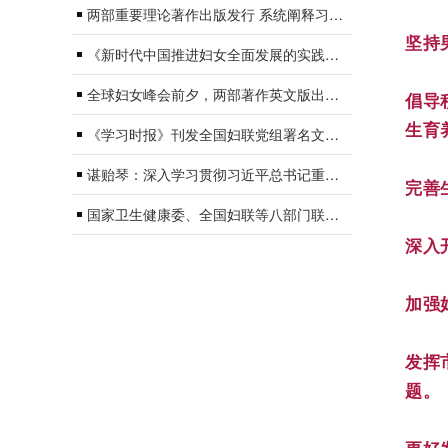
两部重要理论著作出版发行 系统阐释习近平总书记关于妇女儿童和妇联工作、关于注重家庭家教家风建设的重要论述
坚持
《新时代中国推进妇女全面发展的实践与成就》白皮书，全文来啦！
全球妇女峰会前夕，两部著作英文版出版发行
倡导
生育
《学习时报》刊发全国妇联党组署名文章：守正创新做好家庭家教家风建设工作
谌贻琴：深入学习贯彻习近平总书记重要讲话精神 团结引领广大妇女为强国建设民族复兴伟业作出新的更大贡献
完善
国家卫生健康委、全国妇联等八部门联合印发《关于全面开展健康家庭建设的通知》
深入
加强
发挥
题。