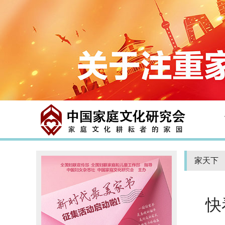
家天下
快