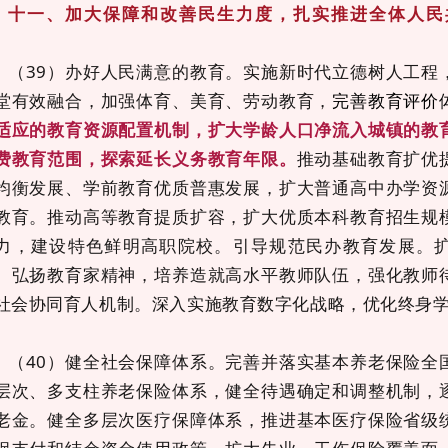
十一、加大保障和改善民生力度，扎实推进全体人民
（
39）办好人民满意的教育。实施新时代立德树人工程
堂有效融合，加强体育、美育、劳动教育，
完善教育评价
适应的教育资源配置机制，扩大学龄人口净流入城镇的教
费教育范围，探索延长义务教育年限。
推动基础教育扩优
均衡发展、学前教育优质普惠发展，扩大普通高中办学资
教育。推动高等教育提质扩容，扩大优质本科教育招生规
力，建设特色鲜明高职院校。引导规范民办教育发展。
。弘扬教育家精神，培养造就高水平教师队伍，强化教师
社会协同育人机制。深入实施教育数字化战略，优化终身
（
40）健全社会保障体系。完善并落实基本养老保险全
层次、多支柱养老保险体系，健全待遇确定和调整机制，
老金。健全多层次医疗保障体系，推进基本医疗保险省级