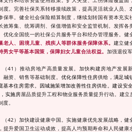
保支付和结余资金使用政策。扩大失业、工伤保险覆盖面
制度。完善社保关系转移接续政策，提高灵活就业人员、
参保率。健全社会保险精算制度，继续划转国有资本充实
长效筹集、统筹调剂、保值增值和安全监管机制。发挥各
。优化全国统一的社保公共服务平台和经办管理服务。健
巢老人、困境儿童、残疾人等群体服务保障体系。
建立健
持男女平等基本国策，保障妇女儿童合法权益。
加强退役
（
41）推动房地产高质量发展。加快构建房地产发展
、融资、销售等基础制度。
优化保障性住房供给，满足城
庭基本住房需求。因城施策增加改善性住房供给。建设安全
”，实施房
屋品质提升工程和物业服务质量提升行动。建立
制度。
（
42）加快建设健康中国。实施健康优先发展战略，健
，提升爱国卫生运动成效，提高人均预期寿命和人民健康