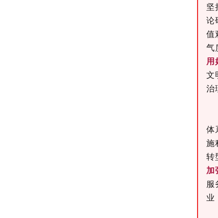
坚
论
值
气
用
文
治
体
施
转
加
服
业