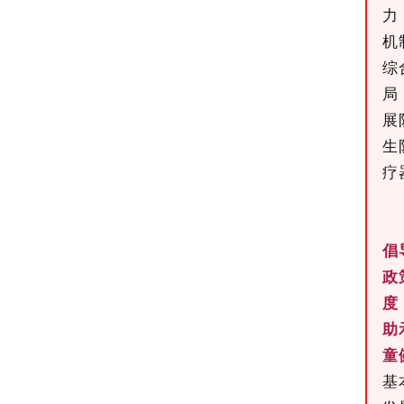
力
机
综
局
展
生
疗
倡
政
度
助
童
基